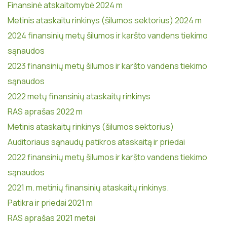
Finansinė atskaitomybė 2024 m
Paslaugos
Metinis ataskaitu rinkinys (šilumos sektorius) 2024 m
2024 finansinių metų šilumos ir karšto vandens tiekimo
Asmens duomenų tvarkymo taisyklės
sąnaudos
Duomenų subjekto teisių įgyvendinimo tvarka
2023 finansinių metų šilumos ir karšto vandens tiekimo
sąnaudos
2022 metų finansinių ataskaitų rinkinys
RAS aprašas 2022 m
Metinis ataskaitų rinkinys (šilumos sektorius)
Auditoriaus sąnaudų patikros ataskaitą ir priedai
2022 finansinių metų šilumos ir karšto vandens tiekimo
sąnaudos
2021 m. metinių finansinių ataskaitų rinkinys.
Patikra ir priedai 2021 m
RAS aprašas 2021 metai