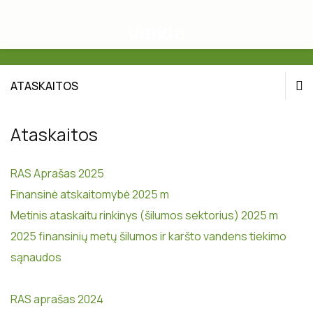
Veikla
ATASKAITOS
Įstatai
Ataskaitos
Veiklos sritys
RAS Aprašas 2025
Ataskaitos
Finansinė atskaitomybė 2025 m
Metinis ataskaitu rinkinys (šilumos sektorius) 2025 m
Darbo užmokestis
2025 finansinių metų šilumos ir karšto vandens tiekimo
sąnaudos
Viešieji pirkimai
Korupcijos prevencija
RAS aprašas 2024